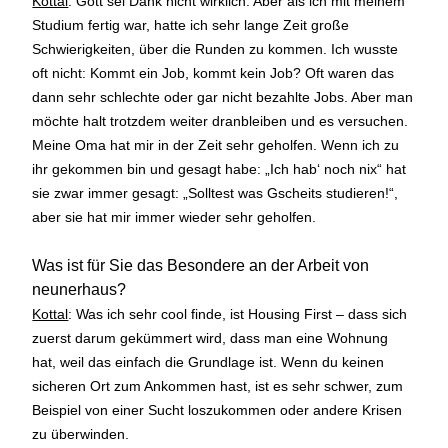
Kottal
: Gott sei Dank nicht wirklich. Aber als ich mit meinem
Studium fertig war, hatte ich sehr lange Zeit große
Schwierigkeiten, über die Runden zu kommen. Ich wusste
oft nicht: Kommt ein Job, kommt kein Job? Oft waren das
dann sehr schlechte oder gar nicht bezahlte Jobs. Aber man
möchte halt trotzdem weiter dranbleiben und es versuchen.
Meine Oma hat mir in der Zeit sehr geholfen. Wenn ich zu
ihr gekommen bin und gesagt habe: „Ich hab‘ noch nix“ hat
sie zwar immer gesagt: „Solltest was Gscheits studieren!“,
aber sie hat mir immer wieder sehr geholfen.
Was ist für Sie das Besondere an der Arbeit von
neunerhaus?
Kottal
: Was ich sehr cool finde, ist Housing First – dass sich
zuerst darum gekümmert wird, dass man eine Wohnung
hat, weil das einfach die Grundlage ist. Wenn du keinen
sicheren Ort zum Ankommen hast, ist es sehr schwer, zum
Beispiel von einer Sucht loszukommen oder andere Krisen
zu überwinden.