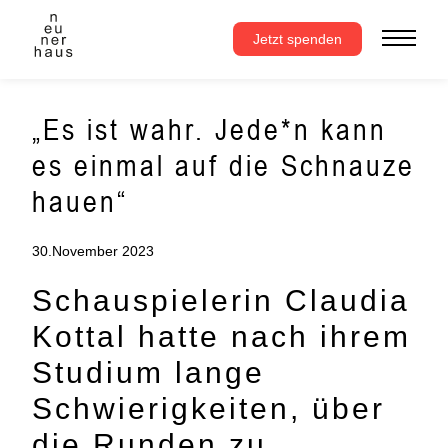
Zum
Inhalt
Jetzt spenden
springen
„Es ist wahr. Jede*n kann
es einmal auf die Schnauze
hauen“
30.November 2023
Schauspielerin Claudia
Kottal hatte nach ihrem
Studium lange
Schwierigkeiten, über
die Runden zu