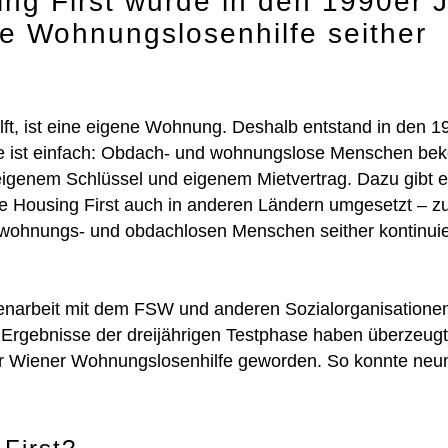
ing First wurde in den 1990er 
ie Wohnungslosenhilfe seither
ft, ist eine eigene Wohnung. Deshalb entstand in den 1
dee ist einfach: Obdach- und wohnungslose Menschen b
eigenem Schlüssel und eigenem Mietvertrag. Dazu gibt 
rde Housing First auch in anderen Ländern umgesetzt – z
r wohnungs- und obdachlosen Menschen seither kontinuie
narbeit mit dem FSW und anderen Sozialorganisationen
e Ergebnisse der dreijährigen Testphase haben überzeugt
l der Wiener Wohnungslosenhilfe geworden. So konnte ne