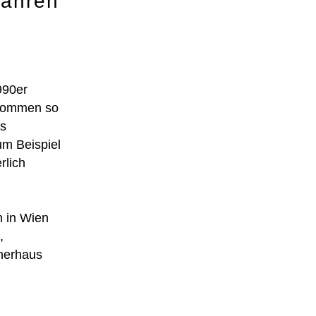
Jahren
990er
ekommen so
es
um Beispiel
rlich
 in Wien
,
unerhaus