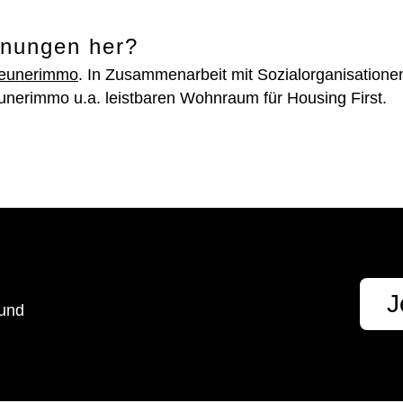
nungen her?
eunerimmo
. In Zusammenarbeit mit Sozialorganisatione
eunerimmo u.a. leistbaren Wohnraum für Housing First.
t
J
 und