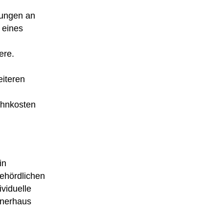
gungen an
 eines
ere.
eiteren
.
ohnkosten
in
behördlichen
viduelle
unerhaus