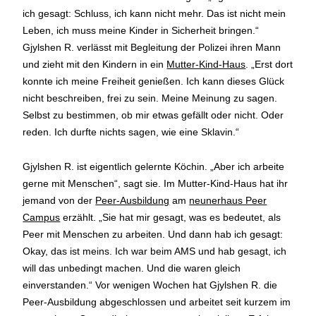
ich gesagt: Schluss, ich kann nicht mehr. Das ist nicht mein
Leben, ich muss meine Kinder in Sicherheit bringen.“
Gjylshen R. verlässt mit Begleitung der Polizei ihren Mann
und zieht mit den Kindern in ein
Mutter-Kind-Haus
. „Erst dort
konnte ich meine Freiheit genießen. Ich kann dieses Glück
nicht beschreiben, frei zu sein. Meine Meinung zu sagen.
Selbst zu bestimmen, ob mir etwas gefällt oder nicht. Oder
reden. Ich durfte nichts sagen, wie eine Sklavin.“
Gjylshen R. ist eigentlich gelernte Köchin. „Aber ich arbeite
gerne mit Menschen“, sagt sie. Im Mutter-Kind-Haus hat ihr
jemand von der
Peer-Ausbildung
am
neunerhaus Peer
Campus
erzählt. „Sie hat mir gesagt, was es bedeutet, als
Peer mit Menschen zu arbeiten. Und dann hab ich gesagt:
Okay, das ist meins. Ich war beim AMS und hab gesagt, ich
will das unbedingt machen. Und die waren gleich
einverstanden.“ Vor wenigen Wochen hat Gjylshen R. die
Peer-Ausbildung abgeschlossen und arbeitet seit kurzem im