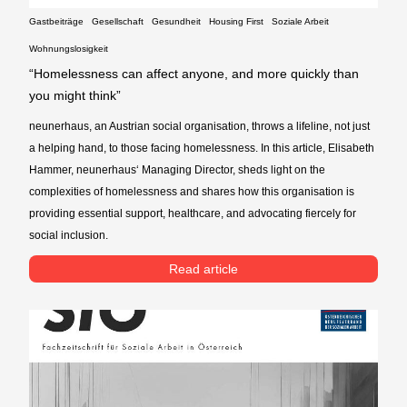
Gastbeiträge
Gesellschaft
Gesundheit
Housing First
Soziale Arbeit
Wohnungslosigkeit
“Homelessness can affect anyone, and more quickly than
you might think”
neunerhaus, an Austrian social organisation, throws a lifeline, not just
a helping hand, to those facing homelessness. In this article, Elisabeth
Hammer, neunerhaus‘ Managing Director, sheds light on the
complexities of homelessness and shares how this organisation is
providing essential support, healthcare, and advocating fiercely for
social inclusion.
Read article