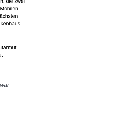
n, die zwei
Mobilen
nächsten
ankenhaus
utarmut
ut
 war