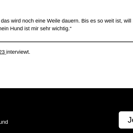
as wird noch eine Weile dauern. Bis es so weit ist, will 
in Hund ist mir sehr wichtig.“
023
interviewt.
t
J
 und