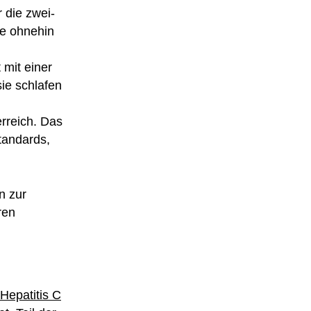
 die zwei-
ie ohnehin
mit einer
ie schlafen
erreich. Das
tandards
,
n zur
ren
 Hepatitis C