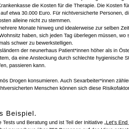
rankenkasse die Kosten für die Therapie. Die Kosten für
 auf etwa 30.000 Euro. Für nichtversicherte Personen, d
sten alleine nicht zu stemmen.
hrere Monate hinweg und idealerweise zur selben Zeit 
 Wohnsitz haben, sich jeden Tag überlegen müssen, wo s
als schwer zu bewerkstelligen.
ftsländern der neunerhaus Patient*innen höher als in Öst
stem, da eine Ansteckung durch schlechte hygienische S
fen
,
passieren kann.
enös Drogen konsumieren. Auch Sexarbeiter*innen zähle
htversicherten Menschen können sich diese Risikofakto
s Beispiel.
 Tests und Beratung und ist Teil der Initiative
„Let’s End