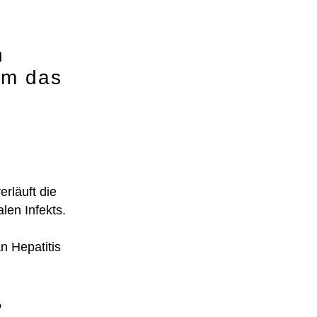
n
um das
erläuft die
len Infekts.
n Hepatitis
?