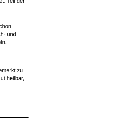
t. Teil der
schon
ch- und
ln.
bemerkt zu
ut heilbar,