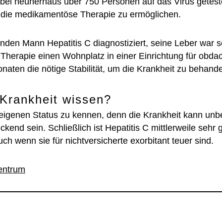
ne bei neunerhaus über 750 Personen auf das Virus geteste
en die medikamentöse Therapie zu ermöglichen.
nden Mann Hepatitis C diagnostiziert, seine Leber war 
 Therapie einen Wohnplatz in einer Einrichtung für obda
aten die nötige Stabilität, um die Krankheit zu behande
Krankheit wissen?
en eigenen Status zu kennen, denn die Krankheit kann un
nd sein. Schließlich ist Hepatitis C mittlerweile sehr g
 wenn sie für nichtversicherte exorbitant teuer sind.
entrum