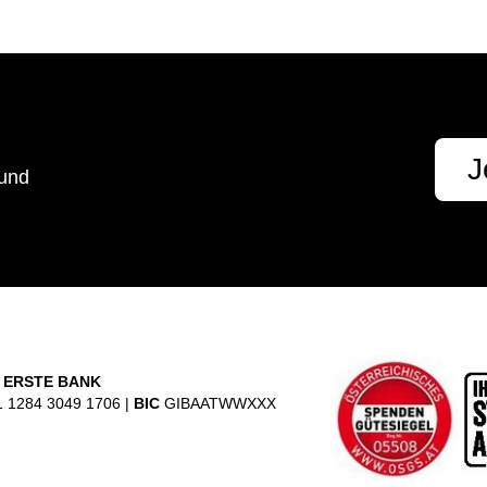
t
J
 und
 ERSTE BANK
 1284 3049 1706 |
BIC
GIBAATWWXXX