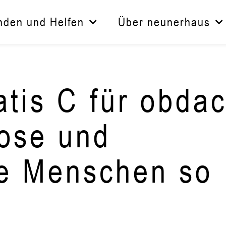
nden und Helfen
Über neunerhaus
tis C für obdac
ose und
te Menschen so