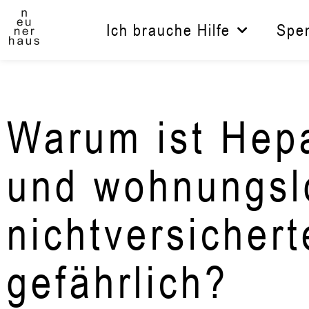
Zum
Inhalt
Ich brauche Hilfe
Spe
springen
Warum ist Hepa
und wohnungsl
nichtversicher
gefährlich?