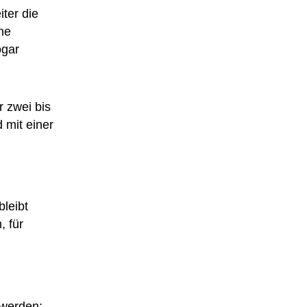
iter die
ne
ogar
r zwei bis
 mit einer
?
bleibt
 für
 werden: