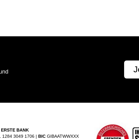
t
J
 und
 ERSTE BANK
 1284 3049 1706 |
BIC
GIBAATWWXXX