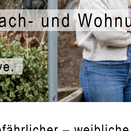
ach- und Wohnu
ve.
gefährlicher – weiblic