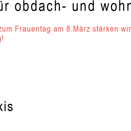
ür obdach- und woh
 zum Frauentag am 8.März stärken wi
g!
xis