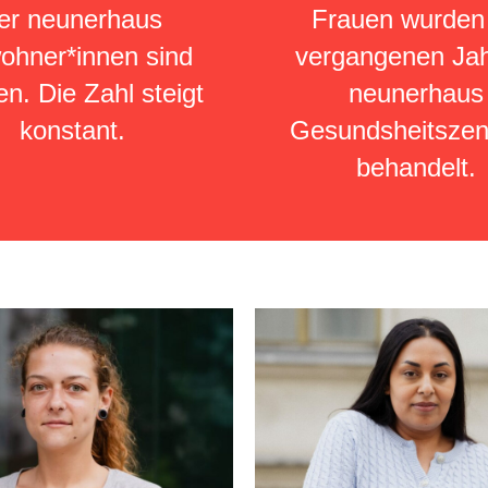
er neunerhaus
Frauen wurden
ohner*innen sind
vergangenen Jah
n. Die Zahl steigt
neunerhaus
konstant.
Gesundsheitsze
behandelt.