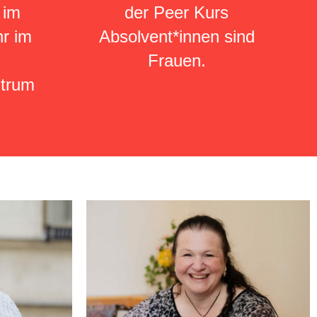
 im
der Peer Kurs
r im
Absolvent*innen sind
Frauen.
ntrum