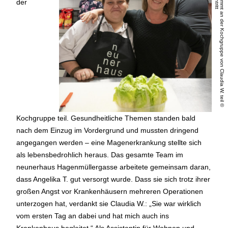
A
n
g
e
lik
a
T
.
(
li)
n
im
m
t
a
n
d
e
r
K
o
c
h
g
r
u
p
p
e
v
o
n
C
la
u
d
ia
W
.
t
e
il
©
C
h
r
is
t
o
p
h
L
ie
b
e
n
t
r
it
der
Kochgruppe teil. Gesundheitliche Themen standen bald
nach dem Einzug im Vordergrund und mussten dringend
angegangen werden – eine Magenerkrankung stellte sich
als lebensbedrohlich heraus. Das gesamte Team im
neunerhaus Hagenmüllergasse arbeitete gemeinsam daran,
dass Angelika T. gut versorgt wurde. Dass sie sich trotz ihrer
großen Angst vor Krankenhäusern mehreren Operationen
unterzogen hat, verdankt sie Claudia W.: „Sie war wirklich
vom ersten Tag an dabei und hat mich auch ins