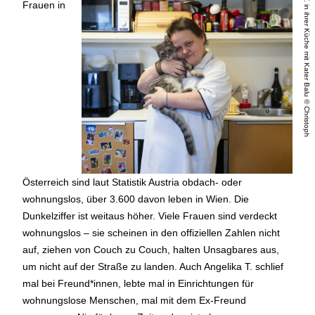
A
n
g
e
lik
a
T
.
in
ih
r
e
r
K
ü
c
h
e
m
it
K
a
t
e
r
B
a
lu
©
C
h
r
is
t
o
p
h
L
ie
b
e
n
t
r
it
Frauen in
Österreich sind laut Statistik Austria obdach- oder
wohnungslos, über 3.600 davon leben in Wien. Die
Dunkelziffer ist weitaus höher. Viele Frauen sind verdeckt
wohnungslos – sie scheinen in den offiziellen Zahlen nicht
auf, ziehen von Couch zu Couch, halten Unsagbares aus,
um nicht auf der Straße zu landen. Auch Angelika T. schlief
mal bei Freund*innen, lebte mal in Einrichtungen für
wohnungslose Menschen, mal mit dem Ex-Freund