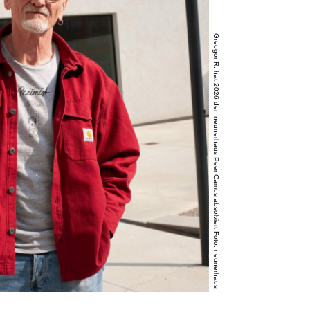
Greogor R. hat 2026 den neunerhaus Peer Camus absolviert Foto: neunerhaus