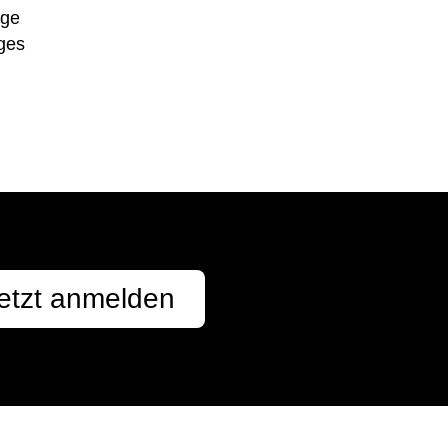
ige
iges
etzt anmelden