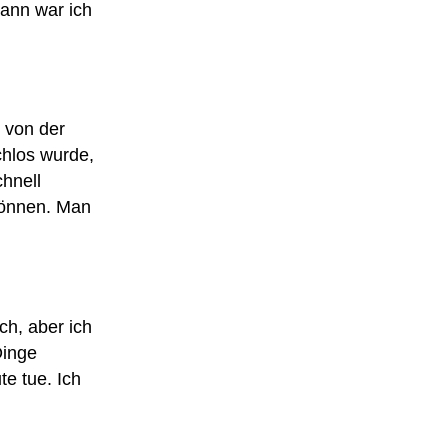
wann war ich
 von der
chlos wurde,
chnell
können. Man
sch, aber ich
Dinge
e tue. Ich