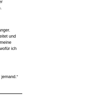
er
.
änger.
eitet und
 meine
wofür ich
t jemand.“