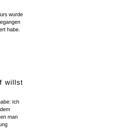
Kurs wurde
 gegangen
ert habe.
 willst
abe: Ich
n dem
 den man
tung