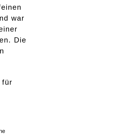
feinen
und war
einer
fen. Die
en
 für
ine