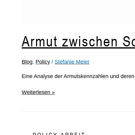
Armut zwischen So
Blog
,
Policy
/
Stefanie Meier
Eine Analyse der Armutskennzahlen und dere
Weiterlesen »
Wohnungsvergabe
BESSER