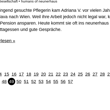
Gesellschaft
humans of neunerhaus
ringend gesuchte Pflegerin kam Adriana V. vor vielen Ja
lava nach Wien. Weil ihre Arbeit jedoch nicht legal war, 
 Pension ansparen. Heute kommt sie oft ins neunerhaus 
ittagessen und gute Gespräche.
rlesen »
4
15
16
17
18
19
20
21
22
23
24
25
26
27
28
2
48
49
50
51
52
53
54
55
56
57