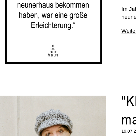
Im Ja
neune
Weite
"K
ma
19.07.