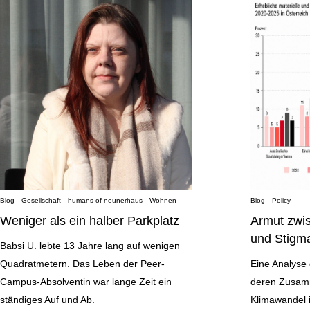
Blog
Gesellschaft
humans of neunerhaus
Wohnen
Blog
Policy
Weniger als ein halber Parkplatz
Armut zwi
und Stigma
Babsi U. lebte 13 Jahre lang auf wenigen
Quadratmetern. Das Leben der Peer-
Eine Analyse
Campus-Absolventin war lange Zeit ein
deren Zusam
ständiges Auf und Ab.
Klimawandel 