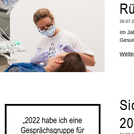
Rü
26.07.
Im Ja
Gesun
Weite
Si
20