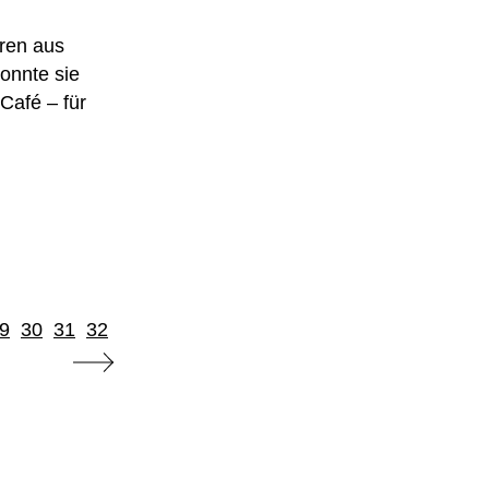
hren aus
konnte sie
Café – für
9
30
31
32