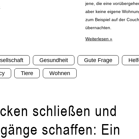
jene, die eine vorübergehe
»
aber keine eigene Wohnun
zum Beispiel auf der Couc
übernachten.
Weiterlesen »
sellschaft
Gesundheit
Gute Frage
Hel
cy
Tiere
Wohnen
cken schließen und
gänge schaffen: Ein