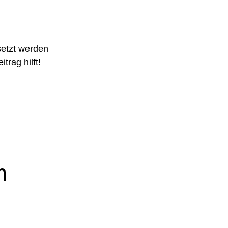
setzt werden
rag hilft!
n