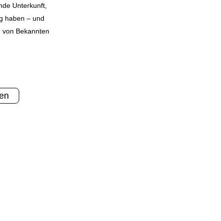
nde Unterkunft,
g haben – und
h von Bekannten
fen