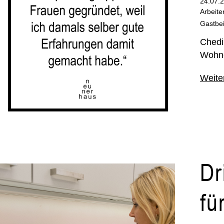
24.07.
Arbeite
Gastbei
Chedi
Wohne
Weite
Dr
fü