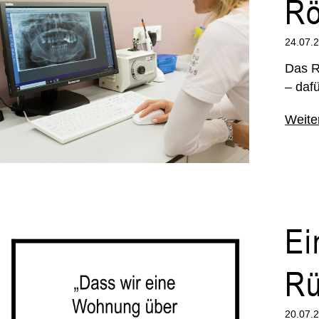
Rö
24.07.
Das R
– daf
Weite
Ei
Rü
20.07.